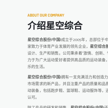
ABOUT OUR COMPANY
介绍星空综合
星空综合股份(中国)
成立于2005年，总部位
家致力于体育产业发展的领先企业，
星空综合股
设计、生产和销售。公司秉承着"激情、创新、
力于为广大运动爱好者提供高品质的运动装备
乐的生活。
星空综合股份(中国)
拥有一支充满活力和创造
市场需求的新产品，并且注重产品的质量和品
动装备，包括跑步鞋、篮球鞋、运动服饰等，
认可。
除了产品的研发和销售，
星空综合股份(中国)