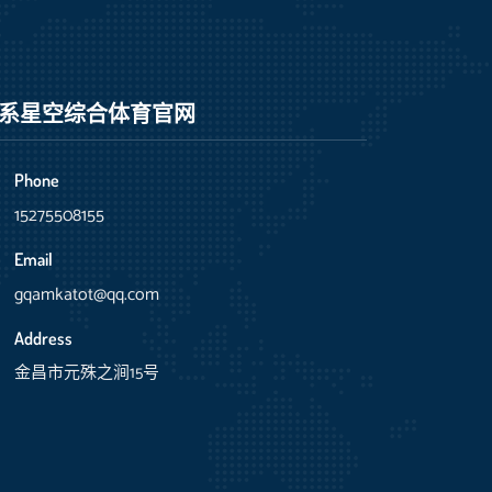
系星空综合体育官网
Phone
15275508155
Email
gqamkatot@qq.com
Address
金昌市元殊之涧15号