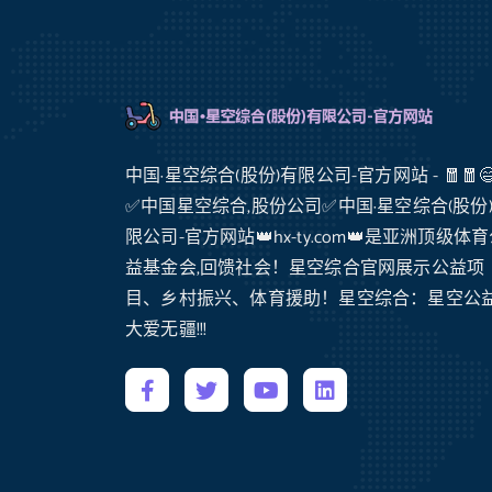
中国·星空综合(股份)有限公司-官方网站 - 🧧🧧😄
✅中国星空综合,股份公司✅中国·星空综合(股份
限公司-官方网站👑hx-ty.com👑是亚洲顶级体
益基金会,回馈社会！星空综合官网展示公益项
目、乡村振兴、体育援助！星空综合：星空公益
大爱无疆!!!