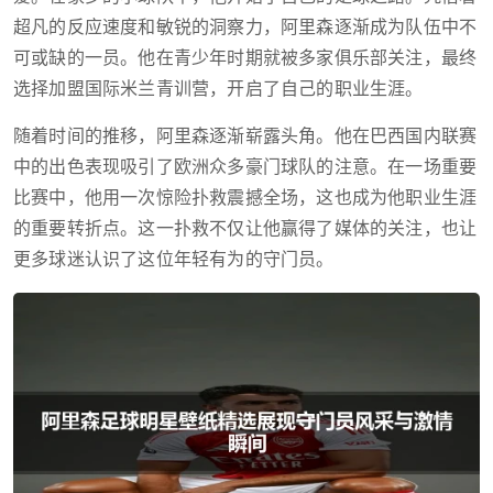
超凡的反应速度和敏锐的洞察力，阿里森逐渐成为队伍中不
可或缺的一员。他在青少年时期就被多家俱乐部关注，最终
选择加盟国际米兰青训营，开启了自己的职业生涯。
随着时间的推移，阿里森逐渐崭露头角。他在巴西国内联赛
中的出色表现吸引了欧洲众多豪门球队的注意。在一场重要
比赛中，他用一次惊险扑救震撼全场，这也成为他职业生涯
的重要转折点。这一扑救不仅让他赢得了媒体的关注，也让
更多球迷认识了这位年轻有为的守门员。