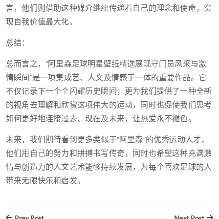
言，他们则借助这种媒介继续传递着自己的理念和使命，实
现自我价值最大化。
总结：
总而言之，“阿里森足球明星壁纸精选展现守门员风采与激
情瞬间”是一项集成艺、人文及情感于一体的重要作品。它
不仅记录下一个个闪耀历史瞬间，更为我们提供了一种全新
的视角去理解和欣赏这项伟大的运动，同时也促使我们思考
如何更好地连接过去、现在及未来，让热爱永不褪色。
未来，我们期待看到更多类似于“阿里森”的优秀运动人才，
他们用自己的努力和拼搏书写传奇，同时也希望这种充满激
情与创造力的人文艺术能够持续发展，为每个喜欢足球的人
带来无限快乐和启发。
Prev Post
Next Post